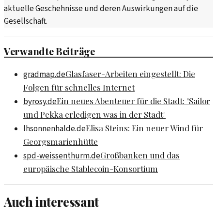
aktuelle Geschehnisse und deren Auswirkungen auf die
Gesellschaft.
Verwandte Beiträge
Glasfaser-Arbeiten eingestellt: Die
gradmap.de
Folgen für schnelles Internet
Ein neues Abenteuer für die Stadt: "Sailor
byrosy.de
und Pekka erledigen was in der Stadt"
Elisa Steins: Ein neuer Wind für
lhsonnenhalde.de
Georgsmarienhütte
Großbanken und das
spd-weissenthurm.de
europäische Stablecoin-Konsortium
Auch interessant