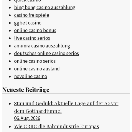
quick casino
bing bong casino auszahlung
casino freispiele
ggbet casino
online casino bonus
live casino seriös
amunra casino auszahlung
deutsches online casino seriös
online casino seriös
online casino ausland
novoline casino
Neueste Beiträge
Stau und Geduld: Aktuelle Lage auf der A2 vor
dem Gotthardtunnel
06. Aug. 2026
Wie CRRC die Bahnindustrie Europas